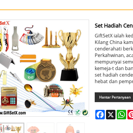
Set Hadiah Ce
GiftSetX ialah ke
Kilang China kam
cenderahati berku
Perkahwinan, aca
mempunyai semua
kemeja-t dan ban
set hadiah cende
hebat dan pempr
Hantar Pertanyaan
Facebook
X
Wh