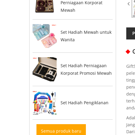
Perniagaan Korporat
Mewah
Set Hadiah Mewah untuk
P
Wanita
Set Hadiah Perniagaan
Gift
Korporat Promosi Mewah
pele
ting
penc
den
ter
Set Hadiah Pengiklanan
anda
Adak
Jang
Semua produk baru
Dari