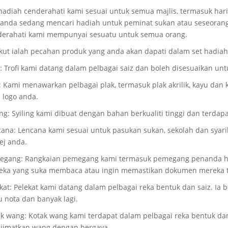
hadiah cenderahati kami sesuai untuk semua majlis, termasuk hari
 anda sedang mencari hadiah untuk peminat sukan atau seseoran
derahati kami mempunyai sesuatu untuk semua orang.
kut ialah pecahan produk yang anda akan dapati dalam set hadiah
i: Trofi kami datang dalam pelbagai saiz dan boleh disesuaikan 
: Kami menawarkan pelbagai plak, termasuk plak akrilik, kayu dan 
 logo anda.
ing: Syiling kami dibuat dengan bahan berkualiti tinggi dan terdap
ana: Lencana kami sesuai untuk pasukan sukan, sekolah dan syari
ej anda.
egang: Rangkaian pemegang kami termasuk pemegang penanda hal
eka yang suka membaca atau ingin memastikan dokumen mereka t
kat: Pelekat kami datang dalam pelbagai reka bentuk dan saiz. Ia
 nota dan banyak lagi.
k wang: Kotak wang kami terdapat dalam pelbagai reka bentuk dan 
jimatkan wang dengan bergaya.