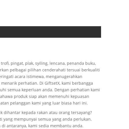
rofi, pingat, plak, syiling, lencana, penanda buku,
kan pelbagai pilihan cenderahati tersuai berkualiti
eringati acara istimewa, menganugerahkan
enarik perhatian. Di GiftsetX, kami berbangga
uhi semua keperluan anda. Dengan perhatian kami
n bahawa produk siap akan memenuhi kepuasan
tan pelanggan kami yang luar biasa hari ini.
k dihantar kepada rakan atau orang tersayang?
henti yang mempunyai semua yang anda perlukan.
ya di antaranya, kami sedia membantu anda.