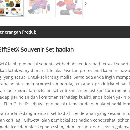
enerangan Produk
GiftSetX Souvenir Set hadiah
SetX ialah pembekal sehenti set hadiah cenderahati tersuai seperti t
kat, kotak wang dan anak lelaki. Pasukan profesional kami menawar
gi yang sesuai untuk sebarang majlis. Sama ada anda ingin memp
apaian atau mempromosikan perniagaan anda, produk kami pasti m
gan perkhidmatan bekalan sehenti kami, memastikan kami memen
hadap perincian dan komitmen terhadap kualiti, anda boleh yaki
. Pilih GiftsetX sebagai pembekal utama anda dan alami perkhidma
ah anda sedang mencari set hadiah cenderahati yang sesuai untu
an cari lagi. GiftSetX ialah pembekal set hadiah cenderahati se
pada trofi dan plak kepada syiling dan lencana, dan segala-galan