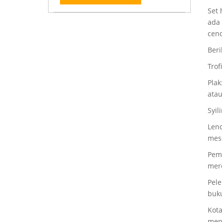
Set 
ada
cen
Beri
Trof
Plak
atau
Syil
Lenc
mes
Pem
mer
Pele
buku
Kota
men